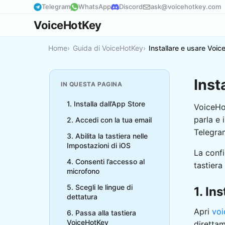
Telegram
WhatsApp
Discord
ask@voicehotkey.com
VoiceHotKey
Home
Guida di VoiceHotKey
Installare e usare Voi
Inst
IN QUESTA PAGINA
1. Installa dall’App Store
VoiceHot
parla e 
2. Accedi con la tua email
Telegram
3. Abilita la tastiera nelle
Impostazioni di iOS
La confi
4. Consenti l’accesso al
tastiera
microfono
5. Scegli le lingue di
1. In
dettatura
Apri
voi
6. Passa alla tastiera
VoiceHotKey
direttam