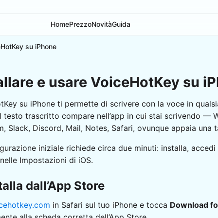
Home
Prezzo
Novità
Guida
ceHotKey su iPhone
allare e usare VoiceHotKey su i
Key su iPhone ti permette di scrivere con la voce in qualsi
il testo trascritto compare nell’app in cui stai scrivendo 
, Slack, Discord, Mail, Notes, Safari, ovunque appaia una t
gurazione iniziale richiede circa due minuti: installa, accedi 
 nelle Impostazioni di iOS.
stalla dall’App Store
cehotkey.com
in Safari sul tuo iPhone e tocca
Download fo
ente alla scheda corretta dell’App Store.