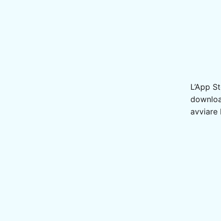
L’App St
downloa
avviare l