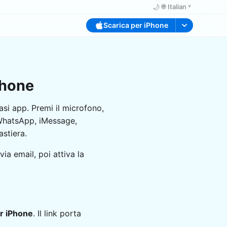
🌙
🌐
Italian ˅
Scarica per iPhone
Phone
asi app. Premi il microfono,
— WhatsApp, iMessage,
astiera.
via email, poi attiva la
r iPhone
. Il link porta